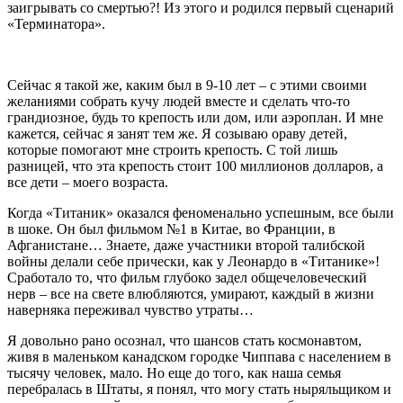
заигрывать со смертью?! Из этого и родился первый сценарий
«Терминатора».
Сейчас я такой же, каким был в 9-10 лет – с этими своими
желаниями собрать кучу людей вместе и сделать что-то
грандиозное, будь то крепость или дом, или аэроплан. И мне
кажется, сейчас я занят тем же. Я созываю ораву детей,
которые помогают мне строить крепость. С той лишь
разницей, что эта крепость стоит 100 миллионов долларов, а
все дети – моего возраста.
Когда «Титаник» оказался феноменально успешным, все были
в шоке. Он был фильмом №1 в Китае, во Франции, в
Афганистане… Знаете, даже участники второй талибской
войны делали себе прически, как у Леонардо в «Титанике»!
Сработало то, что фильм глубоко задел общечеловеческий
нерв – все на свете влюбляются, умирают, каждый в жизни
наверняка переживал чувство утраты…
Я довольно рано осознал, что шансов стать космонавтом,
живя в маленьком канадском городке Чиппава с населением в
тысячу человек, мало. Но еще до того, как наша семья
перебралась в Штаты, я понял, что могу стать ныряльщиком и