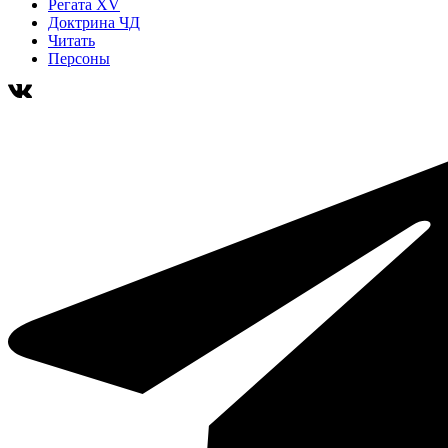
Регата XV
Доктрина ЧД
Читать
Персоны