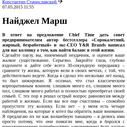
Константин Станиславский
07.05.2015 11:55
Найджел Марш
В ответ на предложение Chief Time дать совет
предпринимателям автор бестселлера «Сорокалетний,
жирный, безработный» и экс-CEO Y&R Brands написал
для нас колонку о том, как найти баланс в этой жизни.
Сделайте паузу, вы, никчемный неудачник, и оцените ваше
жалкое существование. Серьезно. Закройте глаза, глубоко
вздохните и дайте себе всего 30-секундную передышку –
сравните ту жизнь, которую вели в своих мечтах, с той, что
действительно ведете. Когда я сделал это несколько лет назад,
то был шокирован. Я осознал, что стал классическим
корпоративным воином: слишком много ел, слишком много
пил, слишком много работал и полностью пренебрегал своей
семьей. С тех пор я решал острый вопрос равновесия между
работой и жизнью. Если вы все еще счастливы – спокойно
пропустите эту колонку. Если нет – у меня есть четыре
наблюдения, на которые я хотел бы обратить ваше внимание.
Я предлагаю их не как волшебную панацею – я делюсь ими
просто потому, что они помогли мне, когда я боролся с
конкурирующими потребностями: одновременно быть частью