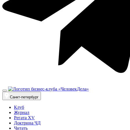
Санкт-петербург
Клуб
Журнал
Регата XV
Доктрина ЧД
Читать