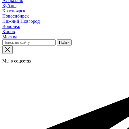
Астрахань
Кубань
Красноярск
Новосибирск
Нижний Новгород
Воронеж
Киров
Москва
Мы в соцсетях: