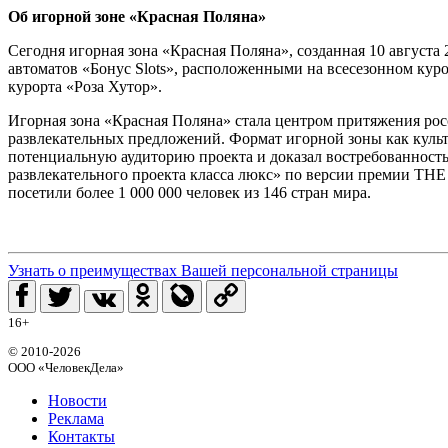
Об игорной зоне «Красная Поляна»
Сегодня игорная зона «Красная Поляна», созданная 10 август
автоматов «Бонус Slots», расположенными на всесезонном куро
курорта «Роза Хутор».
Игорная зона «Красная Поляна» стала центром притяжения рос
развлекательных предложений. Формат игорной зоны как культ
потенциальную аудиторию проекта и доказал востребованность
развлекательного проекта класса люкс» по версии премии T
посетили более 1 000 000 человек из 146 стран мира.
Узнать о преимуществах Вашей персональной страницы
16+
© 2010-2026
ООО «ЧеловекДела»
Новости
Реклама
Контакты