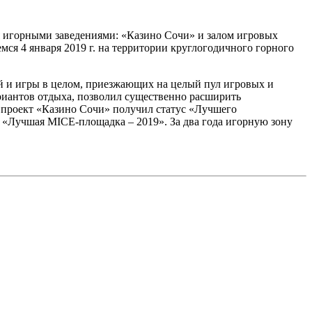
мя игорными заведениями: «Казино Сочи» и залом игровых
мся 4 января 2019 г. на территории круглогодичного горного
й и игры в целом, приезжающих на целый пул игровых и
риантов отдыха, позволил существенно расширить
 проект «Казино Сочи» получил статус «Лучшего
Лучшая MICE-площадка – 2019». За два года игорную зону