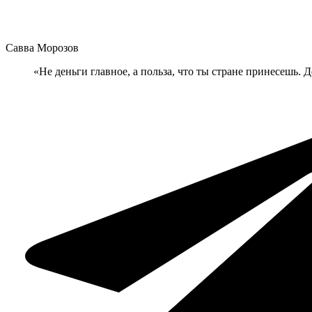
Савва Морозов
«Не деньги главное, а польза, что ты стране принесешь. 