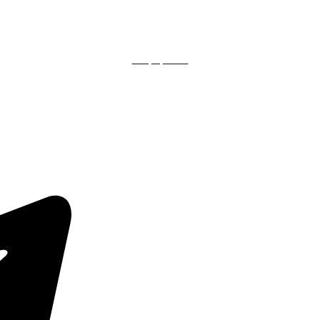
сайт разработан