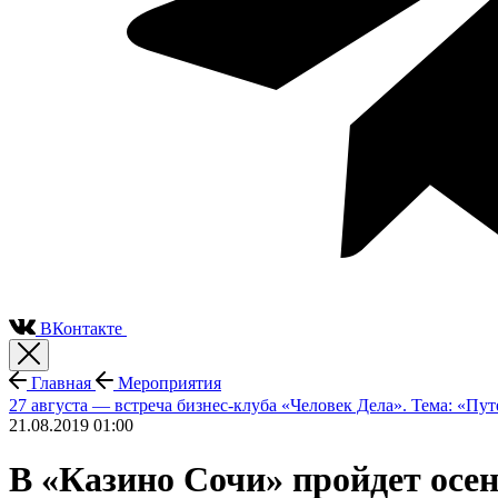
ВКонтакте
Главная
Мероприятия
27 августа — встреча бизнес-клуба «Человек Дела». Тема: «П
21.08.2019 01:00
В «Казино Сочи» пройдет осе