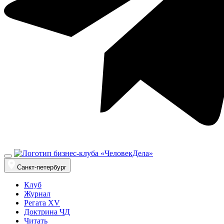
Санкт-петербург
Клуб
Журнал
Регата XV
Доктрина ЧД
Читать