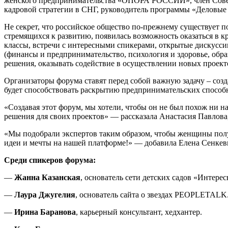
женского предпринимательства «ОПОРА РОССИИ», член Совета
кадровой стратегии в СНГ, руководитель программы «Деловы
Не секрет, что российское общество по-прежнему существует 
стремящихся к развитию, появилась возможность оказаться в к
классы, встречи с интересными спикерами, открытые дискуссии
(финансы и предпринимательство, психология и здоровье, обра
решения, оказывать содействие в осуществлении новых проекто
Организаторы форума ставят перед собой важную задачу – соз
будет способствовать раскрытию предпринимательских способ
«Создавая этот форум, мы хотели, чтобы он не был похож ни н
решения для своих проектов» — рассказала Анастасия Павлов
«Мы подобрали экспертов таким образом, чтобы женщины получ
идеи и мечты на нашей платформе!» — добавила Елена Сенке
Среди спикеров форума:
—
Жанна Казанская
, основатель сети детских садов «Интере
—
Лаура Джугелия
, основатель сайта о звездах PEOPLETALK
—
Ирина Баранова
, карьерный консультант, хедхантер.