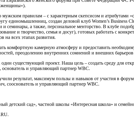
 Евразийского женского форума при Совете Федерации ФС РФ,
е женщины»).
по мужским правилам – с характерным скепсисом и атрибутами «
ругу единомышленниц, создан деловой клуб Women’s Business Cl
 и семинары, а также, персональное менторство. В клубе подобр
зование и творчество, семья и досуг), готовых работать с конк
в на всех этапах развития.
дать комфортную камерную атмосферу и предоставить необходим
ностей, преодолению внутренних сомнений и внешних барьеров 
а один существующий проект. Наша цель – создать среду для отк
а, основатель и управляющий партнер WBС.
или результат, максимум пользы и навыков от участия в форуме
вич, сооснователь и управляющий партнер WBС.
сный детский сад», частной школы «Интересная школа» и семейн
.RU.