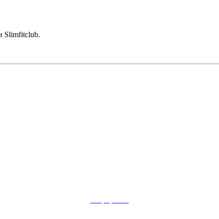
Slimfitclub.
сайт разработан