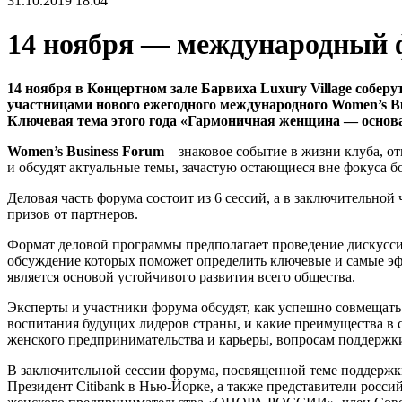
31.10.2019 18:04
14 ноября — международный 
14 ноября в Концертном зале Барвиха
Luxury
Village
соберут
участницами нового ежегодного международного
Women
’
s
B
Ключевая тема этого года «Гармоничная женщина — основа
Women’s Business Forum
– знаковое событие в жизни клуба, о
и обсудят актуальные темы, зачастую остающиеся вне фокуса 
Деловая часть форума состоит из 6 сессий, а в заключительно
призов от партнеров.
Формат деловой программы предполагает проведение дискуссио
обсуждение которых поможет определить ключевые и самые эф
является основой устойчивого развития всего общества.
Эксперты и участники форума обсудят, как успешно совмещать 
воспитания будущих лидеров страны, и какие преимущества в 
женского предпринимательства и карьеры, вопросам поддержк
В заключительной сессии форума, посвященной теме поддерж
Президент Citibank в Нью-Йорке, а также представители рос