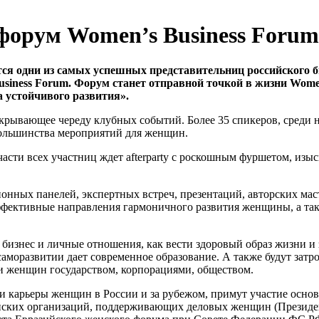
форум Women’s Business Forum
ся одни из самых успешных представительниц российского б
usiness
Forum
. Форум станет отправной точкой в жизни
Wom
 устойчивого развития».
ткрывающее череду клубных событий. Более 35 спикеров, среди 
большинства мероприятий для женщин.
й части всех участниц ждет afterparty с роскошным фуршетом, 
нных панелей, экспертных встреч, презентаций, авторских маст
фективные направления гармоничного развития женщины, а так
бизнес и личные отношения, как вести здоровый образ жизни и з
саморазвитии дает современное образование. А также будут за
и женщин государством, корпорациями, обществом.
ки карьеры женщин в России и за рубежом, примут участие ос
сийских организаций, поддерживающих деловых женщин (Презид