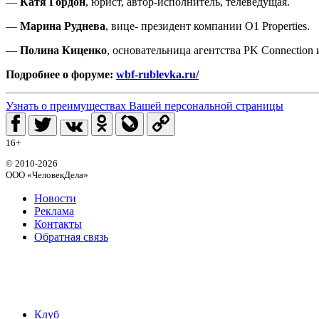
—
Катя Гордон
, юрист, автор-исполнитель, телеведущая.
—
Марина Руднева
, вице- президент компании O1 Properties.
—
Полина Киценко
, основательница агентства PK Connection и 
Подробнее о форуме:
wbf-rublevka.ru/
Узнать о преимуществах Вашей персональной страницы
16+
© 2010-2026
ООО «ЧеловекДела»
Новости
Реклама
Контакты
Обратная связь
Клуб