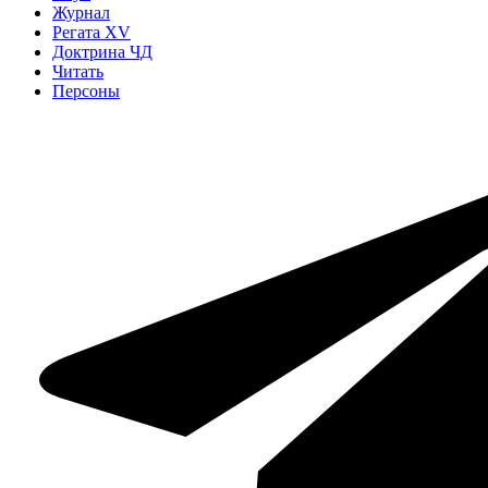
Журнал
Регата XV
Доктрина ЧД
Читать
Персоны