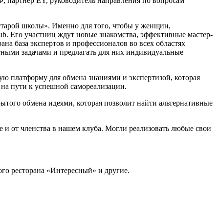
 партнер EY, руководитель направления по вопросам
старой школы». Именно для того, чтобы у женщин,
ub. Его участниц ждут новые знакомства, эффективные мастер-
ана база экспертов и профессионалов во всех областях
ретными задачами и предлагать для них индивидуальные
ую платформу для обмена знаниями и экспертизой, которая
на пути к успешной самореализации.
рытого обмена идеями, которая позволит найти альтернативные
 и от членства в нашем клуба. Могли реализовать любые свои
ого ресторана «Интересный» и другие.