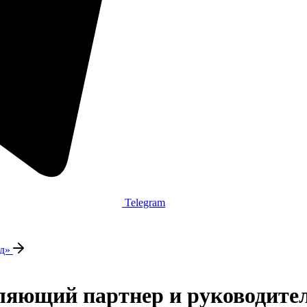
Telegram
ед»
вляющий партнер и руководит