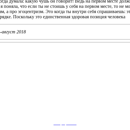
тогда думала: какую чушь он говорит! Ведь на первом месте должн
ет я поняла, что если ты не стоишь у себя на первом месте, то 
, а про эгоцентризм. Это когда ты внутри себя спрашиваешь: эт
ядке. Поскольку это единственная здоровая позиция человека
-август 2018
сайт разработан