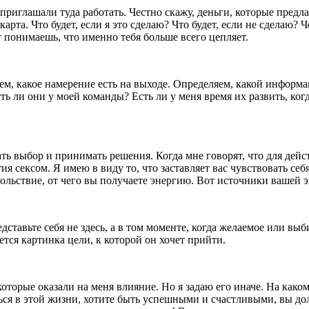
 приглашали туда работать. Честно скажу, деньги, которые предл
рта. Что будет, если я это сделаю? Что будет, если не сделаю? Че
 понимаешь, что именно тебя больше всего цепляет.
ем, какое намерение есть на выходе. Определяем, какой информа
ть ли они у моей команды? Есть ли у меня время их развить, ког
ь выбор и принимать решения. Когда мне говорят, что для дейст
тия сексом. Я имею в виду то, что заставляет вас чувствовать се
ольствие, от чего вы получаете энергию. Вот источники вашей э
тавьте себя не здесь, а в том моменте, когда желаемое или выб
яется картинка цели, к которой он хочет прийти.
которые оказали на меня влияние. Но я задаю его иначе. На како
ься в этой жизни, хотите быть успешными и счастливыми, вы до