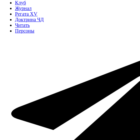
Клуб
Журнал
Регата XV
Доктрина ЧД
Читать
Персоны