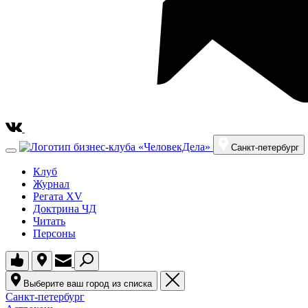
Санкт-петербург
Клуб
Журнал
Регата XV
Доктрина ЧД
Читать
Персоны
Выберите ваш город из списка
Санкт-петербург