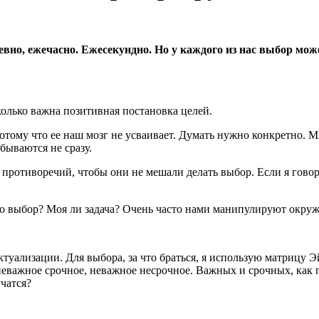
но, ежечасно. Ежесекундно. Но у каждого из нас выбор може
колько важна позитивная постановка целей.
отому что ее наш мозг не усваивает. Думать нужно конкретно. 
бываются не сразу.
 противоречий, чтобы они не мешали делать выбор. Если я говор
это выбор? Моя ли задача? Очень часто нами манипулируют окру
актуализации. Для выбора, за что браться, я использую матрицу 
неважное срочное, неважное несрочное. Важных и срочных, как п
чатся?