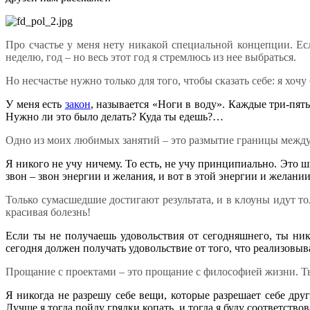
Про счастье у меня нету никакой специальной концепции. Есл
неделю, год – но весь этот год я стремлюсь из нее выбраться.
Но несчастье нужно только для того, чтобы сказать себе: я хоч
У меня есть
закон
, называется «Ноги в воду». Каждые три-пять 
Нужно ли это было делать? Куда ты едешь?…
Одно из моих любимых занятий – это размытие границы между
Я никого не учу ничему. То есть, не учу принципиально. Это ш
звон – звон энергии и желания, и вот в этой энергии и желани
Только сумасшедшие достигают результата, и в клоуны идут тол
красивая болезнь!
Если ты не получаешь удовольствия от сегодняшнего, ты нико
сегодня должен получать удовольствие от того, что реализовыва
Прощание с проектами – это прощание с философией жизни. Ты 
Я никогда не разрешу себе вещи, которые разрешает себе друг
Лучше я тогда пойду грядки копать, и тогда я буду соответство