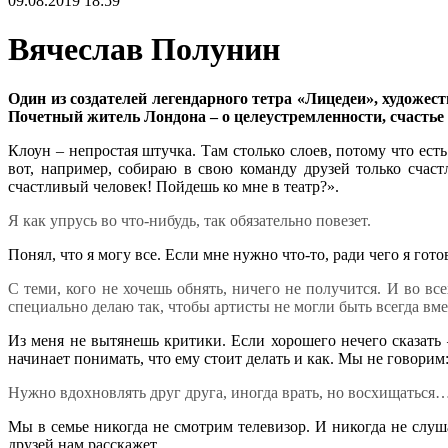
09.08.2019 18:59
Вячеслав Полунин
Один из создателей легендарного тетра «Лицедеи», художе
Почетный житель Лондона – о целеустремленности, счастье
Клоун – непростая штучка. Там столько слоев, потому что ест
вот, например, собираю в свою команду друзей только счас
счастливый человек! Пойдешь ко мне в театр?».
Я как упрусь во что-нибудь, так обязательно повезет.
Понял, что я могу все. Если мне нужно что-то, ради чего я гото
С теми, кого не хочешь обнять, ничего не получится. И во все
специально делаю так, чтобы артисты не могли быть всегда вме
Из меня не вытянешь критики. Если хорошего нечего сказать – 
начинает понимать, что ему стоит делать и как. Мы не говорим:
Нужно вдохновлять друг друга, иногда врать, но восхищаться
Мы в семье никогда не смотрим телевизор. И никогда не слуш
друзей нам расскажет.