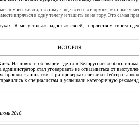
смысл моей жизни, поэтому чаще всего все друзья, которые у ме
вместе впрячься в одну телегу и тащить ее на гору. Это самая пр
руках. Я могу только радостью своей, творчеством своим сде
ИСТОРИЯ
 Киев. На новость об аварии где-то в Белоруссии особого вним
да администратор стал уговаривать не отказываться от выступлен
» прошли с аншлагом. При проверках счетчики Гейгера зашкали
тправились к специалистам и услышали категоричную рекоменд
-июль 2016