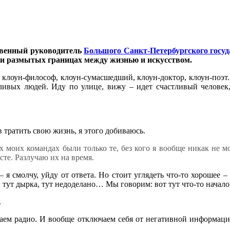
ственный руководитель
Большого Санкт-Петербургского госуд
 и размытых границах между жизнью и искусством.
ь клоун-философ, клоун-сумасшедший, клоун-доктор, клоун-поэт
тливых людей. Иду по улице, вижу – идет счастливый человек,
в тратить свою жизнь, я этого добиваюсь.
х моих командах были только те, без кого я вообще никак не мо
сте. Разлучаю их на время.
я смолчу, уйду от ответа. Но стоит углядеть что-то хорошее – 
 тут дырка, тут недоделано… Мы говорим: вот тут что-то начало 
…
аем радио. И вообще отключаем себя от негативной информации