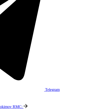
Telegram
dokimov RMC: