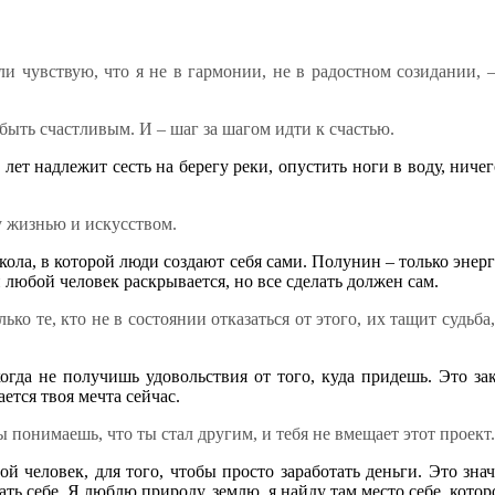
и чувствую, что я не в гармонии, не в радостном созидании, –
у быть счастливым. И – шаг за шагом идти к счастью.
лет надлежит сесть на берегу реки, опустить ноги в воду, ничег
 жизнью и искусством.
кола, в которой люди создают себя сами. Полунин – только энерге
и любой человек раскрывается, но все сделать должен сам.
ько те, кто не в состоянии отказаться от этого, их тащит судьб
гда не получишь удовольствия от того, куда придешь. Это зако
ется твоя мечта сейчас.
понимаешь, что ты стал другим, и тебя не вмещает этот проект
ой человек, для того, чтобы просто заработать деньги. Это зна
вать себе. Я люблю природу, землю, я найду там место себе, кото