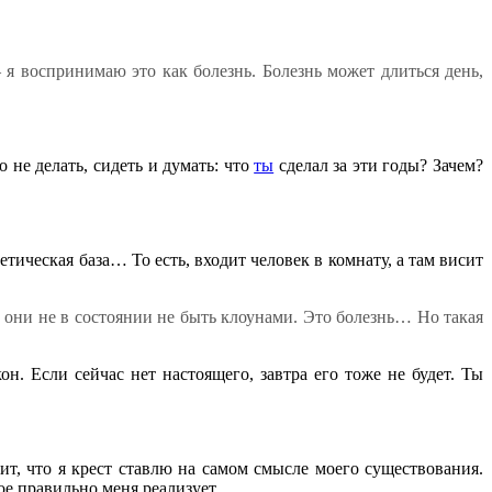
 я воспринимаю это как болезнь. Болезнь может длиться день,
о не делать, сидеть и думать: что
ты
сделал за эти годы? Зачем?
тическая база… То есть, входит человек в комнату, а там висит
а, они не в состоянии не быть клоунами. Это болезнь… Но такая
н. Если сейчас нет настоящего, завтра его тоже не будет. Ты
.
чит, что я крест ставлю на самом смысле моего существования.
рое правильно меня реализует.