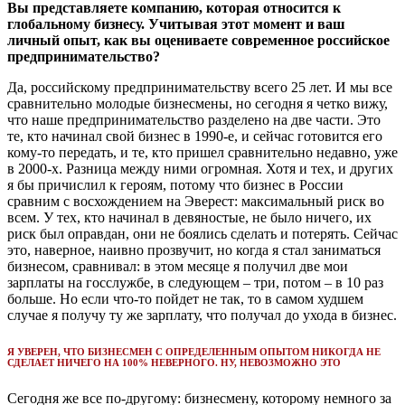
Вы представляете компанию, которая относится к
глобальному бизнесу. Учитывая этот момент и ваш
личный опыт, как вы оцениваете современное российское
предпринимательство?
Да, российскому предпринимательству всего 25 лет. И мы все
сравнительно молодые бизнесмены, но сегодня я четко вижу,
что наше предпринимательство разделено на две части. Это
те, кто начинал свой бизнес в 1990-е, и сейчас готовится его
кому-то передать, и те, кто пришел сравнительно недавно, уже
в 2000-х. Разница между ними огромная. Хотя и тех, и других
я бы причислил к героям, потому что бизнес в России
сравним с восхождением на Эверест: максимальный риск во
всем. У тех, кто начинал в девяностые, не было ничего, их
риск был оправдан, они не боялись сделать и потерять. Сейчас
это, наверное, наивно прозвучит, но когда я стал заниматься
бизнесом, сравнивал: в этом месяце я получил две мои
зарплаты на госслужбе, в следующем – три, потом – в 10 раз
больше. Но если что-то пойдет не так, то в самом худшем
случае я получу ту же зарплату, что получал до ухода в бизнес.
Я УВЕРЕН, ЧТО БИЗНЕСМЕН С ОПРЕДЕЛЕННЫМ ОПЫТОМ НИКОГДА НЕ
СДЕЛАЕТ НИЧЕГО НА 100% НЕВЕРНОГО. НУ, НЕВОЗМОЖНО ЭТО
Сегодня же все по-другому: бизнесмену, которому немного за