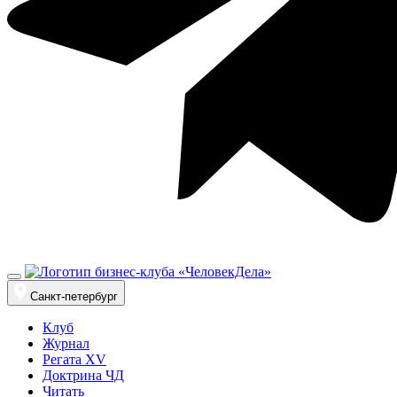
Санкт-петербург
Клуб
Журнал
Регата XV
Доктрина ЧД
Читать