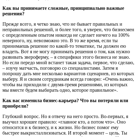
Как вы принимаете сложные, принципиально важные
решения?
Прежде всего, я четко знаю, что не бывает правильных и
неправильных решений, и более того, я уверен, что бизнесмен
с определенным опытом никогда не сделает ничего на 100%
неверного, ну, невозможно это. В то же время, если ты
принимаешь решение по какой-то тематике, ты должен ею
владеть. Вот я не могу принимать решения о том, как нужно
развивать звероферму, – я специфики этого бизнеса не знаю.
Но если передо мной встанет такая задача, первое, что сделаю,
– изучу матчасть, поговорю со специалистами. Затем я
попрошу дать мне несколько вариантов сценариев, из которых
выберу. Я и своим сотрудникам всегда говорю: «Очень важно,
чтобы вы приходили с двумя-тремя решениями, из которых
мы вместе будем выбирать одно, которое правильное».
Как вас изменила бизнес-карьера? Что вы потеряли или
приобрели?
Глубокий вопрос. Но я отвечу на него просто. Во-первых, я
выучил хорошее правило: «главное кто, а потом что». Оно
относится и к бизнесу, и к жизни. Но бизнес помог ему
быстрее выкристаллизоваться. И второй момент – цель. Ты