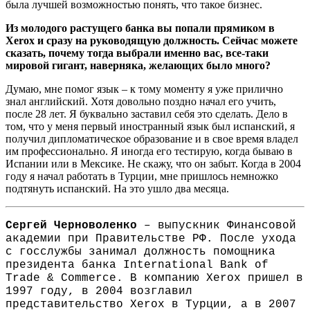
была лучшей возможностью понять, что такое бизнес.
Из молодого растущего банка вы попали прямиком в
Xerox и сразу на руководящую должность. Сейчас можете
сказать, почему тогда выбрали именно вас, все-таки
мировой гигант, наверняка, желающих было много?
Думаю, мне помог язык – к тому моменту я уже прилично
знал английский. Хотя довольно поздно начал его учить,
после 28 лет. Я буквально заставил себя это сделать. Дело в
том, что у меня первый иностранный язык был испанский, я
получил дипломатическое образование и в свое время владел
им профессионально. Я иногда его тестирую, когда бываю в
Испании или в Мексике. Не скажу, что он забыт. Когда в 2004
году я начал работать в Турции, мне пришлось немножко
подтянуть испанский. На это ушло два месяца.
Сергей Черноволенко
– выпускник Финансовой
академии при Правительстве РФ. После ухода
с госслужбы занимал должность помощника
президента банка International Bank of
Trade & Commerce. В компанию Xerox пришел в
1997 году, в 2004 возглавил
представительство Xerox в Турции, а в 2007