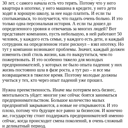
30 лет, с самого начала есть что терять. Потому что у него
квартира в ипотеке, у него машина в кредите, у него дети
ходят в хорошую школу, за нее надо платить. И если ты
спотыкаешься, то получается, что падать очень больно. И это
только одна персональная история. А если ты дошел до
определенного уровня и отвечаешь за многих людей? Вот
представьте компанию, пусть небольшую, в ней работают 50
человек, у каждого есть семьи, у каждого есть дети, и каждый
сотрудник на определенном этапе рискнул – взял ипотеку. Но
тут у компании возникают проблемы. Значит, каждый должен
изменить свой стиль жизни, как-то выкрутиться, чем-то
пожертвовать. И это особенно тяжело для молодых
предпринимателей, у которых не было опыта падения: у них
жизнь постоянно шла в фазе роста, а тут раз – и все мы
возвращаемся в тяжелое время. Поэтому молодые должны
учиться у тех, кто через опыт падений уже прошел.
Нужна преемственность. Иначе мы потеряем весь бизнес,
ментальность уйдет: многие уже сейчас боятся заниматься
предпринимательством. Большое количество малых
предприятий закрываются, а новые не открываются. И это
плохо, потому что будущее все равно за бизнесом. И конечно
же, государству стоит поддержать предпринимателей именно
сейчас, когда происходит смена поколений, в очень сложный
и деликатный период.