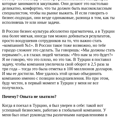
которые занимаются закупками. Они делают это настолько
деликатно, комфортно, что ты должен быть высококлассным
специалистом, чтобы на рынке выжить. И если говорить о
бизнес-подходах, они везде одинаковые, разница в том, как ты
исполняешь те или иные задачи.
В России бизнес-культура абсолютно прагматична, а в Турции
она более мягкая, иногда там можно добиваться результатов,
просто воодушевив сотрудников на то, что важно стать
«компанией №1». В России такое тоже возможно, но тебе
гораздо сложнее это сделать. Ты говоришь: «Мы должны стать
первыми!», а в глазах людей читаешь: «Что нам за это будет?»
Я не говорю, что это плохо, но это так. В Турции я поставил
задачу, чтобы компания увеличила свой оборот в 2,5 раза за
три года – тогда это была отметка в 100 миллионов долларов.
И мы ее достигли. Мне удалось этой целью объединить
компанию именно с позиции воодушевления. Но при этом,
буду честен, в первый момент в Турции у меня не все
получилось.
Почему? Опыта не хватило?
Когда я поехал в Турцию, я был уверен в себе: такой вот
успешный бизнесмен, работаю в глобальной компании. У
меня был опыт руководства различными направлениями в