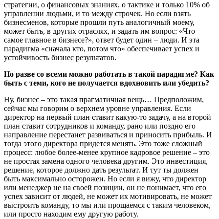
стратегии, о финансовых знаниях, о тактике и только 10% об
управлении людьми, и то между строчек. Но если взять
бизнесменов, которые прошли путь аналогичный моему,
может быть, в других отраслях, и задать им вопрос: «Что
самое главное в бизнесе?», ответ будет один – люди. И эта
парадигма «сначала кто, потом что» обеспечивает успех и
устойчивость бизнес результатов.
Но разве со всеми можно работать в такой парадигме? Как
быть с теми, кого не получается вдохновить или убедить?
Ну, бизнес – это такая прагматичная вещь… Предположим,
сейчас мы говорим о верхнем уровне управления. Если
директор на первый план ставит какую-то задачу, а на второй
план ставит сотрудников и команду, рано или поздно его
направление перестанет развиваться и приносить прибыль. И
тогда этого директора придется менять. Это тоже сложный
процесс: любое более-менее крупное кадровое решение – это
не простая замена одного человека другим. Это инвестиция,
решение, которое должно дать результат. И тут ты должен
быть максимально осторожен. Но если я вижу, что директор
или менеджер не на своей позиции, он не понимает, что его
успех зависит от людей, не может их мотивировать, не может
выстроить команду, то мы или прощаемся с таким человеком,
или просто находим ему другую работу.