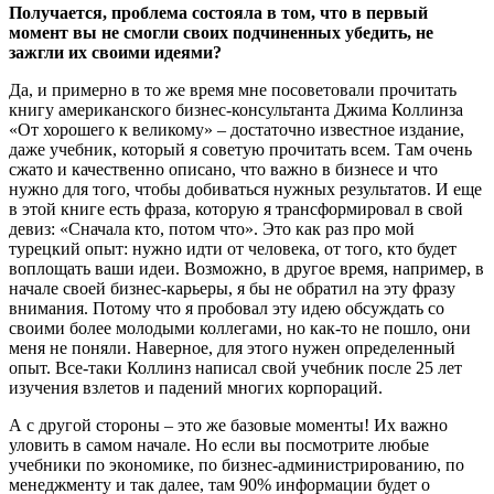
Получается, проблема состояла в том, что в первый
момент вы не смогли своих подчиненных убедить, не
зажгли их своими идеями?
Да, и примерно в то же время мне посоветовали прочитать
книгу американского бизнес-консультанта Джима Коллинза
«От хорошего к великому» – достаточно известное издание,
даже учебник, который я советую прочитать всем. Там очень
сжато и качественно описано, что важно в бизнесе и что
нужно для того, чтобы добиваться нужных результатов. И еще
в этой книге есть фраза, которую я трансформировал в свой
девиз: «Сначала кто, потом что». Это как раз про мой
турецкий опыт: нужно идти от человека, от того, кто будет
воплощать ваши идеи. Возможно, в другое время, например, в
начале своей бизнес-карьеры, я бы не обратил на эту фразу
внимания. Потому что я пробовал эту идею обсуждать со
своими более молодыми коллегами, но как-то не пошло, они
меня не поняли. Наверное, для этого нужен определенный
опыт. Все-таки Коллинз написал свой учебник после 25 лет
изучения взлетов и падений многих корпораций.
А с другой стороны – это же базовые моменты! Их важно
уловить в самом начале. Но если вы посмотрите любые
учебники по экономике, по бизнес-администрированию, по
менеджменту и так далее, там 90% информации будет о