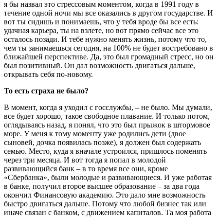
я бы назвал это стрессовым моментом, когда в 1991 году в
течение одной ночи мы все оказались в другом государстве. И
вот ты сидишь и понимаешь, что у тебя вроде бы все есть:
удачная карьера, ты на взлете, но вот прямо сейчас все это
осталось позади. И тебе нужно менять жизнь, потому что то,
чем ты занимаешься сегодня, на 100% не будет востребовано в
ближайшей перспективе. Да, это был громадный стресс, но он
был позитивный. Он дал возможность двигаться дальше,
открывать себя по-новому.
То есть страха не было?
В момент, когда я уходил с госслужбы, – не было. Мы думали,
все будет хорошо, такое свободное плавание. И только потом,
оглядываясь назад, я понял, что это был прыжок в штормовое
море. У меня к тому моменту уже родились дети (двое
сыновей, дочка появилась позже), я должен был содержать
семью. Место, куда я вначале устроился, пришлось поменять
через три месяца. И вот тогда я попал в молодой
развивающийся банк – в то время все они, кроме
«Сбербанка», были молодые и развивающиеся. И уже работая
в банке, получил второе высшее образование – за два года
окончил Финансовую академию. Это дало мне возможность
быстро двигаться дальше. Потому что любой бизнес так или
иначе связан с банком, с движением капиталов. Та моя работа