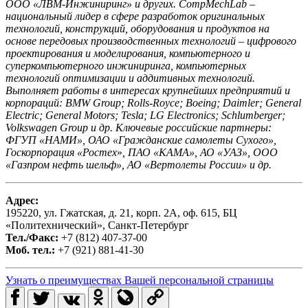
ООО «ЛВМ-Инжиниринг» и других. CompMechLab –
национальный лидер в сфере разработок оригинальных
технологий, конструкций, оборудования и продуктов на
основе передовых производственных технологий – цифрового
проектирования и моделирования, компьютерного и
суперкомпьютерного инжиниринга, компьютерных
технологий оптимизации и аддитивных технологий.
Выполняет работы в интересах крупнейших предприятий и
корпораций: BMW Group; Rolls-Royce; Boeing; Daimler; General
Electric; General Motors; Tesla; LG Electronics; Schlumberger;
Volkswagen Group и др. Ключевые российские партнеры:
ФГУП «НАМИ», ОАО «Гражданские самолеты Сухого»,
Госкорпорация «Ростех
»
, ПАО «КАМА», АО «УАЗ», ООО
«Газпром нефть шельф», АО «Вертолеты России» и др.
Адрес:
195220, ул. Гжатская, д. 21, корп. 2А, оф. 615, БЦ
«Политехнический», Санкт-Петербург
Тел./Факс:
+7 (812) 407-37-00
Моб. тел.:
+7 (921) 881-41-30
Узнать о преимуществах Вашей персональной страницы