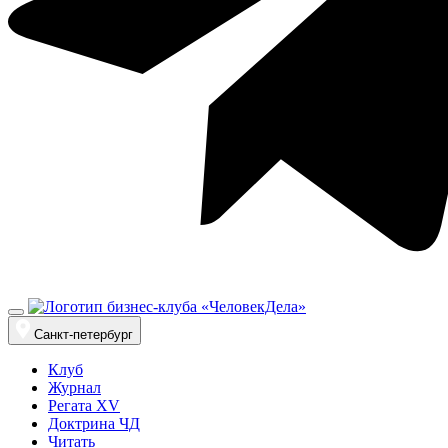
Санкт-петербург
Клуб
Журнал
Регата XV
Доктрина ЧД
Читать