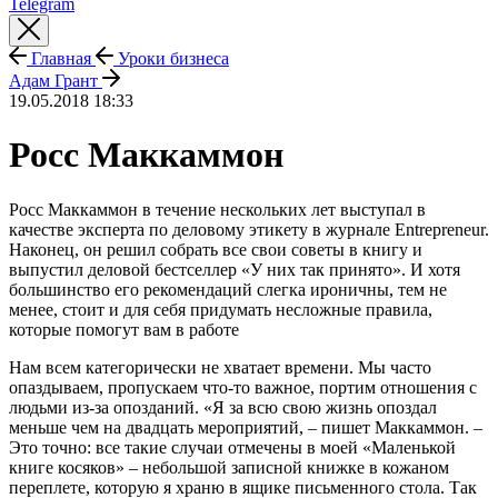
Telegram
Главная
Уроки бизнеса
Адам Грант
19.05.2018 18:33
Росс Маккаммон
Росс Маккаммон в течение нескольких лет выступал в
качестве эксперта по деловому этикету в журнале Entrepreneur.
Наконец, он решил собрать все свои советы в книгу и
выпустил деловой бестселлер «У них так принято». И хотя
большинство его рекомендаций слегка ироничны, тем не
менее, стоит и для себя придумать несложные правила,
которые помогут вам в работе
Нам всем категорически не хватает времени. Мы часто
опаздываем, пропускаем что-то важное, портим отношения с
людьми из-за опозданий. «Я за всю свою жизнь опоздал
меньше чем на двадцать мероприятий, – пишет Маккаммон. –
Это точно: все такие случаи отмечены в моей «Маленькой
книге косяков» – небольшой записной книжке в кожаном
переплете, которую я храню в ящике письменного стола. Так