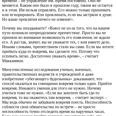
времени – не управление им. Время постоянно. Оно не
меняется. Каким оно было в прошлом году, таким же остается
и в этом. Им нельзя управлять. Его можно только принимать
или игнорировать. Или проклинать, если вы застряли в душе.
Но ваши проклятия ничего не изменят».
Почему вы опаздываете? «Вовсе не из-за того, что на вашем
пути возникло непреодолимое препятствие. Просто вы не
приняли во внимание возможность его появления, не ждали
его. А раз так, значит, вы не уважаете тех, с кем имеете дело.
Иными словами, препятствием стали вы сами. Если вы хотите
прибыть куда-то вовремя, вы сделаете это. Потому что
успевать легко. Достаточно уважать время», – считает
Маккаммон.
Многочисленные исследования ученых, военных,
правительственных ведомств и учреждений и даже
изобретение «убегающего будильника» доказывают, что
способ оказаться на совещании вовремя только один. Прийти
вовремя. Никакого умения для этого не нужно. Ничему
учиться тоже не нужно. «Если вы захотите быть где-то
вовремя, то вы окажетесь там вовремя, – считает эксперт. –
Мы ведь обычно не забываем вовремя поесть. Неспособность
соблюсти свои обязательства по встрече – не просто
неспособность точно отследить время на наручных часах.