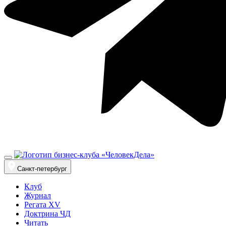
Санкт-петербург
Клуб
Журнал
Регата XV
Доктрина ЧД
Читать