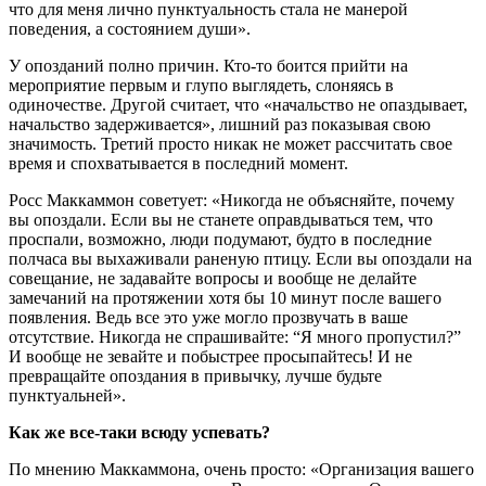
что для меня лично пунктуальность стала не манерой
поведения, а состоянием души».
У опозданий полно причин. Кто-то боится прийти на
мероприятие первым и глупо выглядеть, слоняясь в
одиночестве. Другой считает, что «начальство не опаздывает,
начальство задерживается», лишний раз показывая свою
значимость. Третий просто никак не может рассчитать свое
время и спохватывается в последний момент.
Росс Маккаммон советует: «Никогда не объясняйте, почему
вы опоздали. Если вы не станете оправдываться тем, что
проспали, возможно, люди подумают, будто в последние
полчаса вы выхаживали раненую птицу. Если вы опоздали на
совещание, не задавайте вопросы и вообще не делайте
замечаний на протяжении хотя бы 10 минут после вашего
появления. Ведь все это уже могло прозвучать в ваше
отсутствие. Никогда не спрашивайте: “Я много пропустил?”
И вообще не зевайте и побыстрее просыпайтесь! И не
превращайте опоздания в привычку, лучше будьте
пунктуальней».
Как же все-таки всюду успевать?
По мнению Маккаммона, очень просто: «Организация вашего