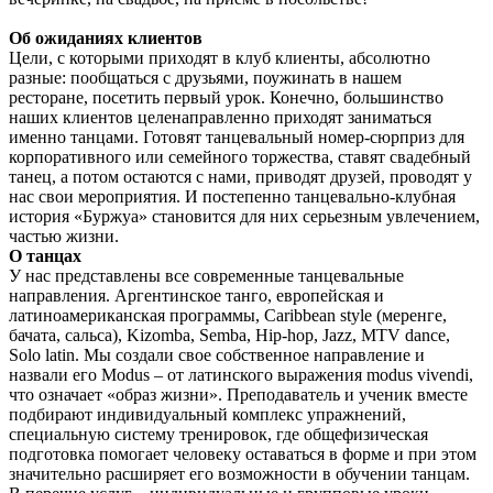
Об ожиданиях клиентов
Цели, с которыми приходят в клуб клиенты, абсолютно
разные: пообщаться с друзьями, поужинать в нашем
ресторане, посетить первый урок. Конечно, большинство
наших клиентов целенаправленно приходят заниматься
именно танцами. Готовят танцевальный номер-сюрприз для
корпоративного или семейного торжества, ставят свадебный
танец, а потом остаются с нами, приводят друзей, проводят у
нас свои мероприятия. И постепенно танцевально-клубная
история «Буржуа» становится для них серьезным увлечением,
частью жизни.
О танцах
У нас представлены все современные танцевальные
направления. Аргентинское танго, европейская и
латиноамериканская программы, Caribbean style (меренге,
бачата, сальса), Kizomba, Semba, Hip-hop, Jazz, MTV dance,
Solo latin. Мы создали свое собственное направление и
назвали его Modus – от латинского выражения modus vivendi,
что означает «образ жизни». Преподаватель и ученик вместе
подбирают индивидуальный комплекс упражнений,
специальную систему тренировок, где общефизическая
подготовка помогает человеку оставаться в форме и при этом
значительно расширяет его возможности в обучении танцам.