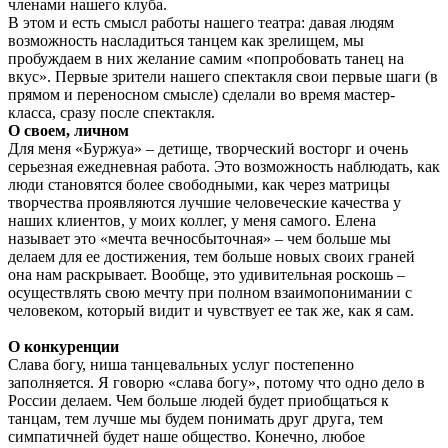
членами нашего клуба.
В этом и есть смысл работы нашего театра: давая людям
возможность насладиться танцем как зрелищем, мы
пробуждаем в них желание самим «попробовать танец на
вкус». Первые зрители нашего спектакля свои первые шаги (в
прямом и переносном смысле) сделали во время мастер-
класса, сразу после спектакля.
О своем, личном
Для меня «Буржуа» – детище, творческий восторг и очень
серьезная ежедневная работа. Это возможность наблюдать, как
люди становятся более свободными, как через матрицы
творчества проявляются лучшие человеческие качества у
наших клиентов, у моих коллег, у меня самого. Елена
называет это «мечта вечносбыточная» – чем больше мы
делаем для ее достижения, тем больше новых своих граней
она нам раскрывает. Вообще, это удивительная роскошь –
осуществлять свою мечту при полном взаимопонимании с
человеком, который видит и чувствует ее так же, как я сам.
О конкуренции
Слава богу, ниша танцевальных услуг постепенно
заполняется. Я говорю «слава богу», потому что одно дело в
России делаем. Чем больше людей будет приобщаться к
танцам, тем лучше мы будем понимать друг друга, тем
симпатичней будет наше общество. Конечно, любое