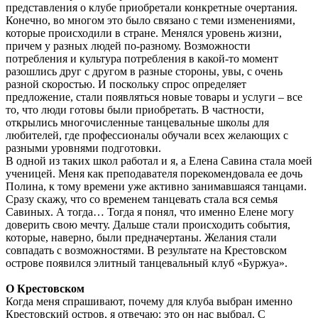
представления о клубе приобретали конкретные очертания.
Конечно, во многом это было связано с теми изменениями,
которые происходили в стране. Менялся уровень жизни,
причем у разных людей по-разному. Возможности
потребления и культура потребления в какой-то момент
разошлись друг с другом в разные стороны, увы, с очень
разной скоростью. И поскольку спрос определяет
предложение, стали появляться новые товары и услуги – все
то, что люди готовы были приобретать. В частности,
открылись многочисленные танцевальные школы для
любителей, где профессионалы обучали всех желающих с
разными уровнями подготовки.
В одной из таких школ работал и я, а Елена Савина стала моей
ученицей. Меня как преподавателя порекомендовала ее дочь
Полина, к тому времени уже активно занимавшаяся танцами.
Сразу скажу, что со временем танцевать стала вся семья
Савиных. А тогда… Тогда я понял, что именно Елене могу
доверить свою мечту. Дальше стали происходить события,
которые, наверно, были предначертаны. Желания стали
совпадать с возможностями. В результате на Крестовском
острове появился элитный танцевальный клуб «Буржуа».
О Крестовском
Когда меня спрашивают, почему для клуба выбран именно
Крестовский остров, я отвечаю: это он нас выбрал. С