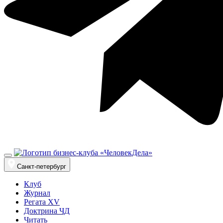
Санкт-петербург
Клуб
Журнал
Регата XV
Доктрина ЧД
Читать