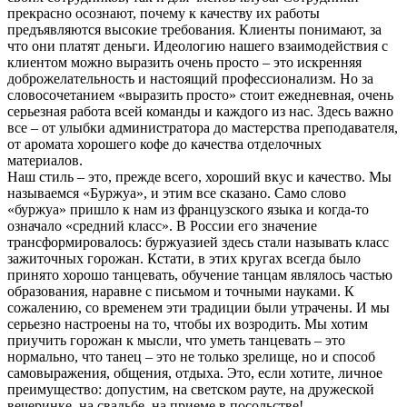
прекрасно осознают, почему к качеству их работы
предъявляются высокие требования. Клиенты понимают, за
что они платят деньги. Идеологию нашего взаимодействия с
клиентом можно выразить очень просто – это искренняя
доброжелательность и настоящий профессионализм. Но за
словосочетанием «выразить просто» стоит ежедневная, очень
серьезная работа всей команды и каждого из нас. Здесь важно
все – от улыбки администратора до мастерства преподавателя,
от аромата хорошего кофе до качества отделочных
материалов.
Наш стиль – это, прежде всего, хороший вкус и качество. Мы
называемся «Буржуа», и этим все сказано. Само слово
«буржуа» пришло к нам из французского языка и когда-то
означало «средний класс». В России его значение
трансформировалось: буржуазией здесь стали называть класс
зажиточных горожан. Кстати, в этих кругах всегда было
принято хорошо танцевать, обучение танцам являлось частью
образования, наравне с письмом и точными науками. К
сожалению, со временем эти традиции были утрачены. И мы
серьезно настроены на то, чтобы их возродить. Мы хотим
приучить горожан к мысли, что уметь танцевать – это
нормально, что танец – это не только зрелище, но и способ
самовыражения, общения, отдыха. Это, если хотите, личное
преимущество: допустим, на светском рауте, на дружеской
вечеринке, на свадьбе, на приеме в посольстве!