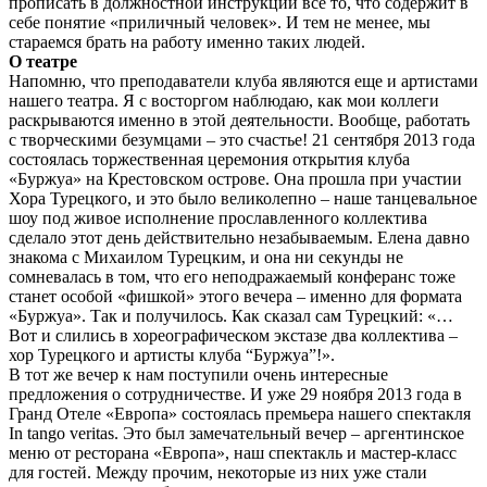
прописать в должностной инструкции все то, что содержит в
себе понятие «приличный человек». И тем не менее, мы
стараемся брать на работу именно таких людей.
О театре
Напомню, что преподаватели клуба являются еще и артистами
нашего театра. Я с восторгом наблюдаю, как мои коллеги
раскрываются именно в этой деятельности. Вообще, работать
с творческими безумцами – это счастье! 21 сентября 2013 года
состоялась торжественная церемония открытия клуба
«Буржуа» на Крестовском острове. Она прошла при участии
Хора Турецкого, и это было великолепно – наше танцевальное
шоу под живое исполнение прославленного коллектива
сделало этот день действительно незабываемым. Елена давно
знакома с Михаилом Турецким, и она ни секунды не
сомневалась в том, что его неподражаемый конферанс тоже
станет особой «фишкой» этого вечера – именно для формата
«Буржуа». Так и получилось. Как сказал сам Турецкий: «…
Вот и слились в хореографическом экстазе два коллектива –
хор Турецкого и артисты клуба “Буржуа”!».
В тот же вечер к нам поступили очень интересные
предложения о сотрудничестве. И уже 29 ноября 2013 года в
Гранд Отеле «Европа» состоялась премьера нашего спектакля
In tango veritas. Это был замечательный вечер – аргентинское
меню от ресторана «Европа», наш спектакль и мастер-класс
для гостей. Между прочим, некоторые из них уже стали