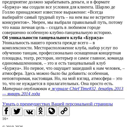
предприятие должно зарабатывать деньги, и в формате
«Буржуа» мы создали все условия для клиента. Шарлю де
Голлю принадлежит известное выражение: «Всегда
выбирайте самый трудный путь – на нем вы не встретите
конкурентов». Уверен, мы выбрали правильный путь, потому
что наша личная цель – создать в любимом городе
совершенно особенную клубно-танцевальную историю.
Об уникальности танцевального клуба «Буржуа»
Уникальность нашего проекта прежде всего – в
комплексности. Месторасположение клуба, набор услуг по
обучению танцам, профессионально оснащенная концертная
площадка, театр, ресторан, интерьер и самое главное, команда
единомышленников, – это и есть танцевальный клуб
«Буржуа». Но первое, что ощущает зашедший к нам человек, –
атмосфера. Здесь можно было бы добавить: особенная,
неповторимая, настоящая. Но, на мой взгляд, атмосфера – это
то, что не нуждается в прилагательных. Она просто есть.
Материал опубликован в
журнале Chief Time#32, декабрь 2013
— январь 2014 года
Узнать о преимуществах Вашей персональной страницы
16+
© 2010-2026