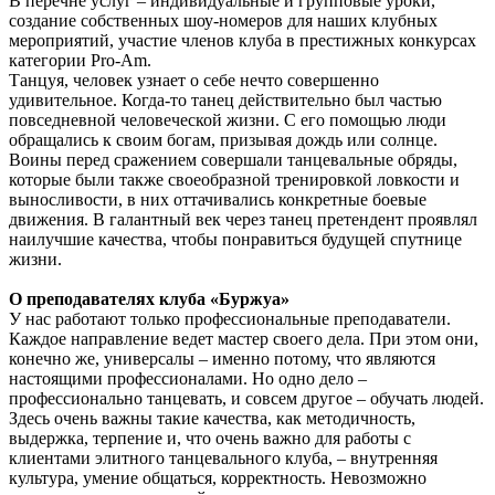
В перечне услуг – индивидуальные и групповые уроки,
создание собственных шоу-номеров для наших клубных
мероприятий, участие членов клуба в престижных конкурсах
категории Pro-Am.
Танцуя, человек узнает о себе нечто совершенно
удивительное. Когда-то танец действительно был частью
повседневной человеческой жизни. С его помощью люди
обращались к своим богам, призывая дождь или солнце.
Воины перед сражением совершали танцевальные обряды,
которые были также своеобразной тренировкой ловкости и
выносливости, в них оттачивались конкретные боевые
движения. В галантный век через танец претендент проявлял
наилучшие качества, чтобы понравиться будущей спутнице
жизни.
О преподавателях клуба «Буржуа»
У нас работают только профессиональные преподаватели.
Каждое направление ведет мастер своего дела. При этом они,
конечно же, универсалы – именно потому, что являются
настоящими профессионалами. Но одно дело –
профессионально танцевать, и совсем другое – обучать людей.
Здесь очень важны такие качества, как методичность,
выдержка, терпение и, что очень важно для работы с
клиентами элитного танцевального клуба, – внутренняя
культура, умение общаться, корректность. Невозможно