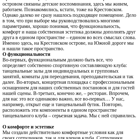
островом связаны детские воспоминания, здесь мы живем,
работаем. Познакомились, кстати, тоже на Крестовском.
Однако далеко не сразу нашлось подходящее помещение. Дело
в том, что при выборе мы руководствовались многими
параметрами, хорошо понимая, что функциональность,
комфорт и наша собственная эстетика должны дополнять друг
друга в едином пространстве – едином во всех смыслах слова.
Именно здесь, на Крестовском острове, на Южной дороге мы
и нашли такое пространство.
О функциональности
Во-первых, функциональным должно быть все, что
определяет собственно спортивную составляющую клуба:
танцевальные залы для индивидуальных и групповых
занятий, комнаты для переодевания, преподавательская и так
далее. Во-вторых, концертная площадка с профессиональным
оснащением для наших собственных постановок и для гостей
нашей сцены. В-третьих, конечно же, – ресторан. Впрочем,
для нас это все одинаково важно, все во-первых… У нас,
например, открыт еще и танцевальный бутик. Повторю,
расположить эти компоненты в едином пространстве
танцевального клуба – серьезная задача. Мы с ней справились.
О комфорте и эстетике
Мы создали действительно комфортные условия как для
своих сотрудников, так и для членов клуба. Сотрудники